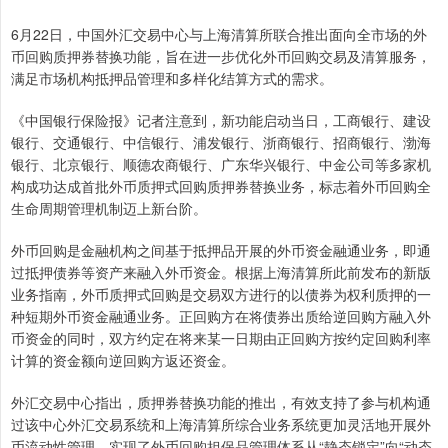
6月22日，中国外汇交易中心与上海清算所联合推出面向全市场的外
币回购质押券替换功能，旨在进一步优化外币回购交易及清算服务，
满足市场机构抵押品管理和多样化结算方式的需求。
《中国银行保险报》记者注意到，新功能启动当日，工商银行、建设
银行、交通银行、中信银行、浦发银行、浙商银行、招商银行、渤海
银行、北京银行、顺德农商银行、广东华兴银行、中金公司等多家机
构成功达成首批外币质押式回购质押券替换业务，标志着外币回购全
生命周期管理机制迈上新台阶。
外币回购是金融机构之间基于抵押品开展的外币资金融通业务，即通
过抵押债券等资产来融入外币资金。根据上海清算所此前发布的新版
业务指南，外币质押式回购是交易双方进行的以债券为权利质押的一
种短期外币资金融通业务。正回购方在将债券出质给逆回购方融入外
币资金的同时，双方约定在将来某一日期由正回购方按约定回购利率
计算的资金额向逆回购方返还资金。
外汇交易中心指出，质押券替换功能的推出，有效支持了参与机构通
过该中心外汇交易系统和上海清算所综合业务系统更加灵活地开展外
币流动性管理，实现了外币回购担保品管理体系从“静态锁定”向“动态