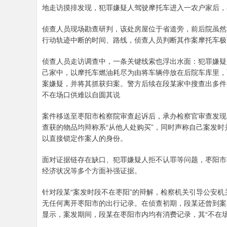
地走访摸排发现，犯罪嫌疑人驾驶摩托车进入一农户家后，
侦查人员现场勘查研判，该处房屋位于省道旁，前后院虽然
行动轨迹中断的时间、路线，侦查人员判断其作案摩托车极
侦查人员走访调查中，一条关键线索也浮出水面：犯罪嫌疑
己家中，以摩托车燃油耗尽为由将车辆停放在后院车库里，
案嫌疑，并将其抓获归案。警方后续在段某家中搜查出多件
不在场口供难以自圆其说
案件移送至枣阳市检察院审查起诉后，承办检察官审查发现
查获的物品均辩称系“从他人处购买”，同时声称自己案发
以直接锁定作案人的身份。
面对证据链存在缺口、犯罪嫌疑人拒不认罪等问题，枣阳市
经济状况等多个方面补强证据。
针对段某“案发时段不在枣阳”的辩解，检察机关引导公安机
无任何离开枣阳市的出行记录。在侦查初期，段某还曾到案
显示，案发期间，段某在枣阳市内均有消费记录，其“不在场