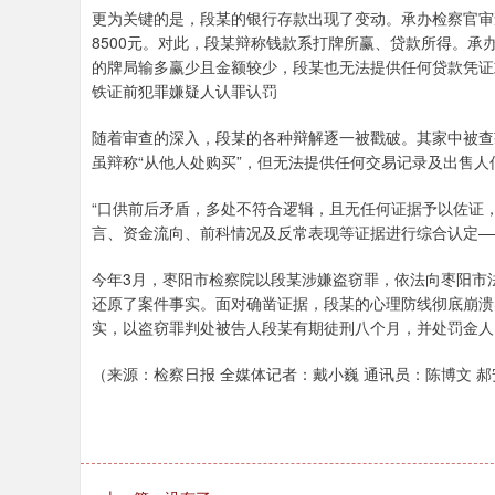
更为关键的是，段某的银行存款出现了变动。承办检察官审查
8500元。对此，段某辩称钱款系打牌所赢、贷款所得。
的牌局输多赢少且金额较少，段某也无法提供任何贷款凭证
铁证前犯罪嫌疑人认罪认罚
随着审查的深入，段某的各种辩解逐一被戳破。其家中被查
虽辩称“从他人处购买”，但无法提供任何交易记录及出售
“口供前后矛盾，多处不符合逻辑，且无任何证据予以佐证
言、资金流向、前科情况及反常表现等证据进行综合认定——
今年3月，枣阳市检察院以段某涉嫌盗窃罪，依法向枣阳市
还原了案件事实。面对确凿证据，段某的心理防线彻底崩溃
实，以盗窃罪判处被告人段某有期徒刑八个月，并处罚金人民
（来源：检察日报 全媒体记者：戴小巍 通讯员：陈博文 郝