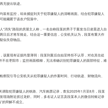
再无驶出轨迹。
均装有监控，却未捕捉到关于犯罪嫌疑人的清晰画面。结合犯罪嫌疑人
可能藏匿于该农户院落中。
人“消失”路段的房屋主人称，一名自称段某的男子于案发当日凌晨进入自
两日后才将车骑走。结合这一重要信息，公安机关认为，段某有重大作
疑似失窃物品。
，该案现有证据尚显薄弱：段某到案后自始至终拒不认罪，对在其住处
时并不在枣阳市；监控画面模糊，无法准确识别犯罪嫌疑人的面部特征，难
检察院引导公安机关从犯罪嫌疑人的作案时间、行动轨迹、财物流向、
关调取犯罪嫌疑人的铁路、汽车购票记录，查实2025年1月至8月，段某
发现场附近抓过龙虾。同时，多名证人证言及段某本人的微信转账记录
”的辩解不成立。