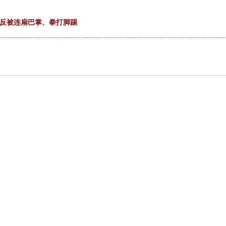
，反被连扇巴掌、拳打脚踢