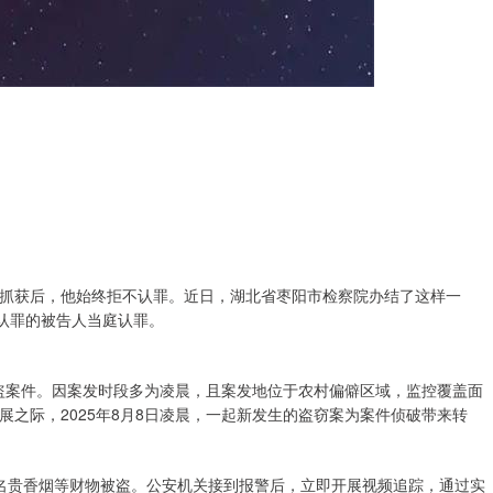
抓获后，他始终拒不认罪。近日，湖北省枣阳市检察院办结了这样一
不认罪的被告人当庭认罪。
被盗案件。因案发时段多为凌晨，且案发地位于农村偏僻区域，监控覆盖面
之际，2025年8月8日凌晨，一起新发生的盗窃案为案件侦破带来转
名贵香烟等财物被盗。公安机关接到报警后，立即开展视频追踪，通过实