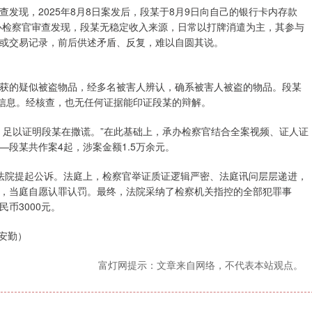
发现，2025年8月8日案发后，段某于8月9日向自己的银行卡内存款
承办检察官审查发现，段某无稳定收入来源，日常以打牌消遣为主，其参与
或交易记录，前后供述矛盾、反复，难以自圆其说。
获的疑似被盗物品，经多名被害人辨认，确系被害人被盗的物品。段某
人信息。经核查，也无任何证据能印证段某的辩解。
，足以证明段某在撒谎。”在此基础上，承办检察官结合全案视频、证人证
段某共作案4起，涉案金额1.5万余元。
法院提起公诉。法庭上，检察官举证质证逻辑严密、法庭讯问层层递进，
，当庭自愿认罪认罚。最终，法院采纳了检察机关指控的全部犯罪事
币3000元。
安勤）
富灯网提示：文章来自网络，不代表本站观点。