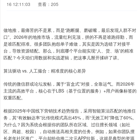
16 12:11:03
查看：205
做地推，最痛苦的不是累，而是“跑断腿、磨破嘴，最后发现人群不对
口”。2026年的地推市场，流量红利见顶，拼的不再是谁跑得勤，而
是谁匹配得准。很多团队抱怨单子难做，其实是因为选错了对接平
台，导致资源错配。那么，到底哪个平台能实现“人、货、场”的精准
匹配？今天咱们用数据和实战逻辑，把这事儿掰开揉碎了讲。
算法驱动 vs. 人工撮合：精准度的核心差异
传统的微信群或论坛发帖，属于“盲盒式”对接，全靠运气。而2026年
主流的高效平台，核心在于LBS（基于位置的服务）+用户画像标签的
双重匹配。
根据2025年中国线下营销技术趋势报告，采用智能算法匹配的地推任
务，其“有效触达率”比传统模式高出45%，而“无效工时”降低了60%。
为什么？因为系统会根据你的团队所在区域、过往擅长领域（如社
区、商超、校园），自动推送高相关度的任务。例如，如果你团队擅
长老年社区推广，平台却给你推二次元APP拉新，这就是典型的资源