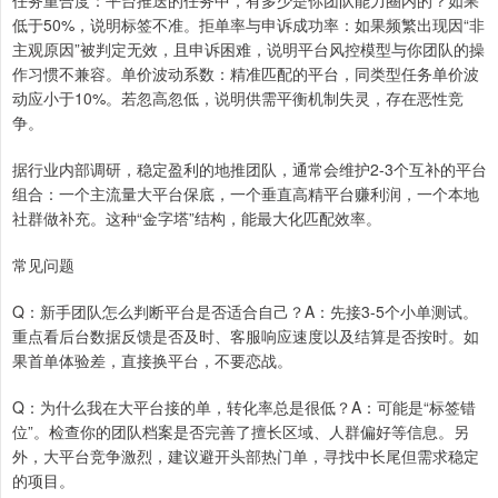
任务重合度：平台推送的任务中，有多少是你团队能力圈内的？如果
低于50%，说明标签不准。拒单率与申诉成功率：如果频繁出现因“非
主观原因”被判定无效，且申诉困难，说明平台风控模型与你团队的操
作习惯不兼容。单价波动系数：精准匹配的平台，同类型任务单价波
动应小于10%。若忽高忽低，说明供需平衡机制失灵，存在恶性竞
争。
据行业内部调研，稳定盈利的地推团队，通常会维护2-3个互补的平台
组合：一个主流量大平台保底，一个垂直高精平台赚利润，一个本地
社群做补充。这种“金字塔”结构，能最大化匹配效率。
常见问题
Q：新手团队怎么判断平台是否适合自己？A：先接3-5个小单测试。
重点看后台数据反馈是否及时、客服响应速度以及结算是否按时。如
果首单体验差，直接换平台，不要恋战。
Q：为什么我在大平台接的单，转化率总是很低？A：可能是“标签错
位”。检查你的团队档案是否完善了擅长区域、人群偏好等信息。另
外，大平台竞争激烈，建议避开头部热门单，寻找中长尾但需求稳定
的项目。