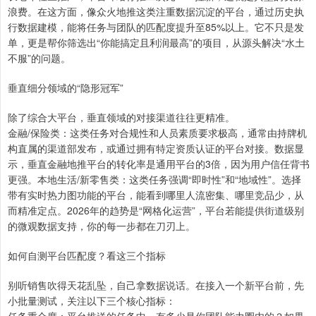
浪费。在这方面，像众火地推这类注重数据沉淀的平台，通过历史执
行数据建模，能将任务与团队的匹配度提升至85%以上。它不只是发
单，更是帮你筛选出“你能搞定且利润最高”的项目，从源头解决“水土
不服”的问题。
垂直细分领域的“隐形冠军”
除了综合大平台，垂直领域的对接渠道往往更精准。
金融/保险类：这类任务对合规性和人员素质要求极高，通常由持牌机
构直属的渠道部发布，或通过拥有特定资质认证的平台对接。数据显
示，垂直金融地推平台的转化率是通用平台的3倍，因为用户信任背书
更强。本地生活/新零售类：这类任务强调“即时性”和“地域性”。选择
带有实时热力图功能的平台，能看到哪里人流密集、哪里竞品少，从
而精准定点。2026年的趋势是“网格化运营”，平台若能提供街道级别
的微观数据支持，你的每一步都在刀刃上。
如何自测平台匹配度？看这三个指标
别听销售吹得天花乱坠，自己拿数据说话。在接入一个新平台前，先
小批量测试，关注以下三个核心指标：