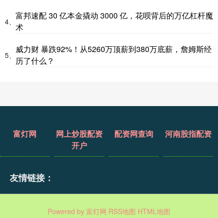
富邦速配 30 亿本金撬动 3000 亿，花呗背后的万亿杠杆魔
4、
术
威力财 暴跌92%！从5260万顶薪到380万底薪，詹姆斯经
5、
历了什么？
富灯网
网上炒股配资
配资网查询
河南股指配资
开户
友情链接：
Powered by
富灯网
RSS地图
HTML地图