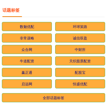
话题标签
数魅优配
环球策路
非常谋略
诚信双盈
众合网
中财所
牛道配资
天织股票配资
赢正通
配股宝
启远网
恒盛优配
全部话题标签