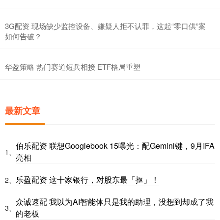
3G配资 现场缺少监控设备、嫌疑人拒不认罪，这起“零口供”案
如何告破？
华盈策略 热门赛道短兵相接 ETF格局重塑
最新文章
伯乐配资 联想Googlebook 15曝光：配Gemini键，9月IFA
1、
亮相
乐盈配资 这十家银行，对股东最「抠」！
2、
众诚速配 我以为AI智能体只是我的助理，没想到却成了我
3、
的老板