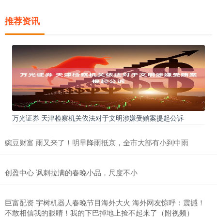
推荐资讯
万光证券 天津检察机关依法对于文明涉嫌受贿案提起公诉
豌豆财富 雨又来了！明早降雨抵京，全市大部有小到中雨
创盈中心 讽刺拉满的春晚小品，尺度不小
巨富配资 宇树机器人春晚节目海外大火 海外网友惊呼：震撼！
不敢相信我的眼睛！我的下巴掉地上捡不起来了（附视频）