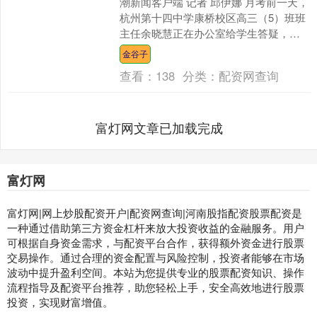
潮新闻客户端 记者 邱伊娜 月考前一天，
杭州第十四中学康桥校区高三（5）班班
主任余晓慧正在办公室给学生答疑，突
然有个学生冲进来说：“班上两个同学打
金谷子
架了，头都磕破....
查看：
138
分类：
配资网查询
富灯网文章已加载完成
富灯网
富灯网|网上炒股配资开户|配资网查询|河南股指配资股票配资是
一种通过借助第三方资金杠杆来放大投资收益的金融服务。用户
可根据自身资金需求，与配资平台合作，获得额外资金进行股票
交易操作。通过合理的资金配置与风险控制，投资者能够在市场
波动中提升盈利空间。本站为您提供专业的股票配资知识、操作
流程指导及配资平台推荐，助您轻松上手，安全高效地进行股票
投资，实现财富增值。