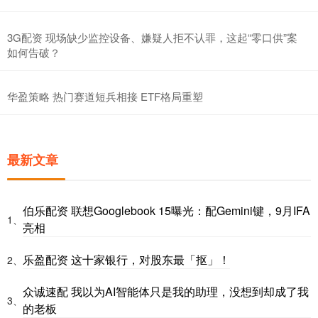
3G配资 现场缺少监控设备、嫌疑人拒不认罪，这起“零口供”案
如何告破？
华盈策略 热门赛道短兵相接 ETF格局重塑
最新文章
伯乐配资 联想Googlebook 15曝光：配Gemini键，9月IFA
1、
亮相
乐盈配资 这十家银行，对股东最「抠」！
2、
众诚速配 我以为AI智能体只是我的助理，没想到却成了我
3、
的老板