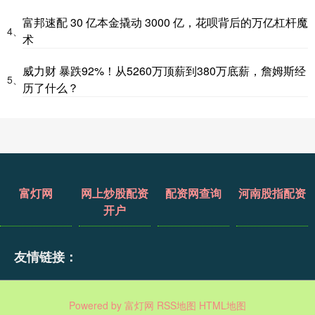
富邦速配 30 亿本金撬动 3000 亿，花呗背后的万亿杠杆魔
4、
术
威力财 暴跌92%！从5260万顶薪到380万底薪，詹姆斯经
5、
历了什么？
富灯网
网上炒股配资
配资网查询
河南股指配资
开户
友情链接：
Powered by
富灯网
RSS地图
HTML地图