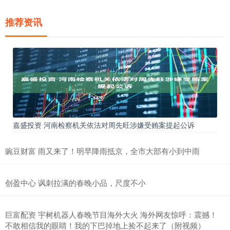
推荐资讯
嘉盛投资 河南检察机关依法对周先旺涉嫌受贿案提起公诉
豌豆财富 雨又来了！明早降雨抵京，全市大部有小到中雨
创盈中心 讽刺拉满的春晚小品，尺度不小
巨富配资 宇树机器人春晚节目海外大火 海外网友惊呼：震撼！
不敢相信我的眼睛！我的下巴掉地上捡不起来了（附视频）