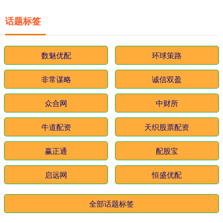
话题标签
数魅优配
环球策路
非常谋略
诚信双盈
众合网
中财所
牛道配资
天织股票配资
赢正通
配股宝
启远网
恒盛优配
全部话题标签