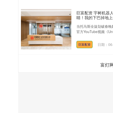
巨富配资 宇树机器
睛！我的下巴掉地上
当托马斯全旋划破春晚
官方YouTube视频《Unitree
日期：06-
巨富配资
富灯