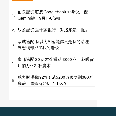
伯乐配资 联想Googlebook 15曝光：配
1、
Gemini键，9月IFA亮相
乐盈配资 这十家银行，对股东最「抠」！
2、
众诚速配 我以为AI智能体只是我的助理，
3、
没想到却成了我的老板
富邦速配 30 亿本金撬动 3000 亿，花呗背
4、
后的万亿杠杆魔术
威力财 暴跌92%！从5260万顶薪到380万
5、
底薪，詹姆斯经历了什么？