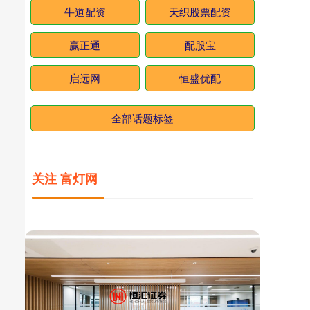
牛道配资
天织股票配资
赢正通
配股宝
启远网
恒盛优配
全部话题标签
关注 富灯网