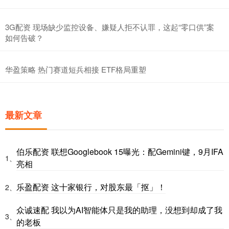
3G配资 现场缺少监控设备、嫌疑人拒不认罪，这起“零口供”案
如何告破？
华盈策略 热门赛道短兵相接 ETF格局重塑
最新文章
伯乐配资 联想Googlebook 15曝光：配Gemini键，9月IFA
1、
亮相
乐盈配资 这十家银行，对股东最「抠」！
2、
众诚速配 我以为AI智能体只是我的助理，没想到却成了我
3、
的老板