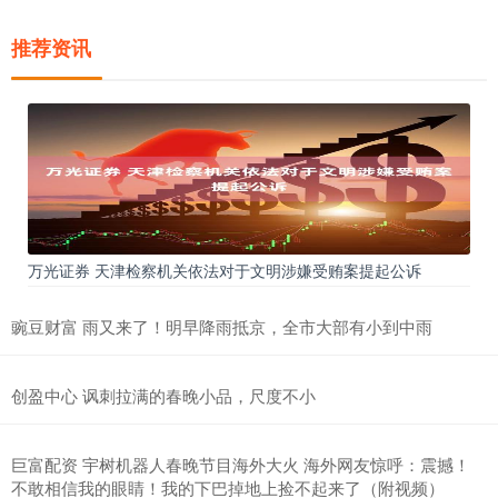
推荐资讯
万光证券 天津检察机关依法对于文明涉嫌受贿案提起公诉
豌豆财富 雨又来了！明早降雨抵京，全市大部有小到中雨
创盈中心 讽刺拉满的春晚小品，尺度不小
巨富配资 宇树机器人春晚节目海外大火 海外网友惊呼：震撼！
不敢相信我的眼睛！我的下巴掉地上捡不起来了（附视频）