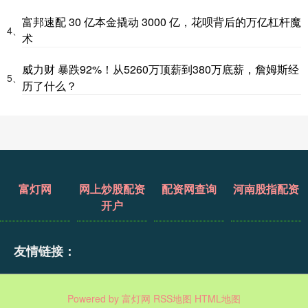
富邦速配 30 亿本金撬动 3000 亿，花呗背后的万亿杠杆魔
4、
术
威力财 暴跌92%！从5260万顶薪到380万底薪，詹姆斯经
5、
历了什么？
富灯网
网上炒股配资
配资网查询
河南股指配资
开户
友情链接：
Powered by
富灯网
RSS地图
HTML地图