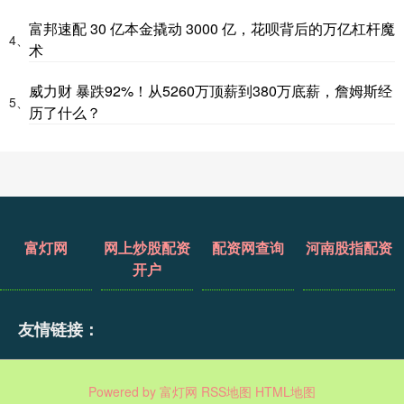
富邦速配 30 亿本金撬动 3000 亿，花呗背后的万亿杠杆魔
4、
术
威力财 暴跌92%！从5260万顶薪到380万底薪，詹姆斯经
5、
历了什么？
富灯网
网上炒股配资
配资网查询
河南股指配资
开户
友情链接：
Powered by
富灯网
RSS地图
HTML地图