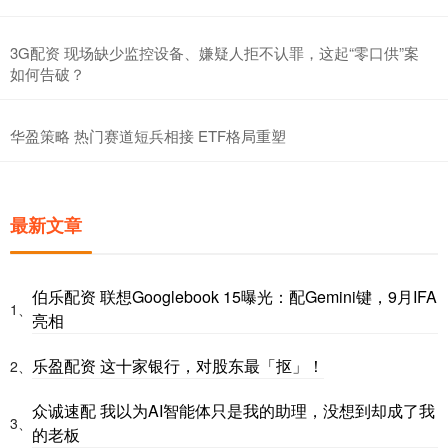
3G配资 现场缺少监控设备、嫌疑人拒不认罪，这起“零口供”案
如何告破？
华盈策略 热门赛道短兵相接 ETF格局重塑
最新文章
伯乐配资 联想Googlebook 15曝光：配Gemini键，9月IFA
1、
亮相
乐盈配资 这十家银行，对股东最「抠」！
2、
众诚速配 我以为AI智能体只是我的助理，没想到却成了我
3、
的老板