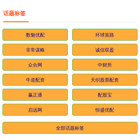
话题标签
数魅优配
环球策路
非常谋略
诚信双盈
众合网
中财所
牛道配资
天织股票配资
赢正通
配股宝
启远网
恒盛优配
全部话题标签