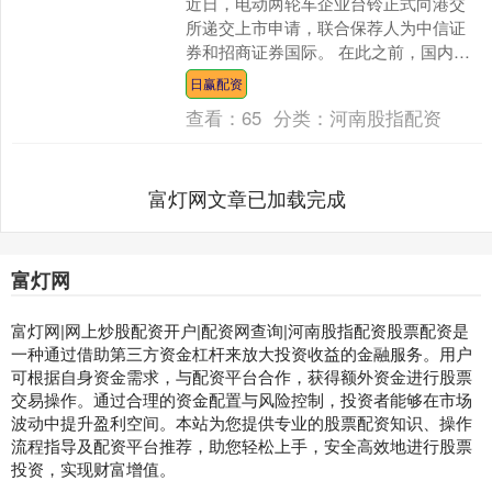
近日，电动两轮车企业台铃正式向港交
所递交上市申请，联合保荐人为中信证
券和招商证券国际。 在此之前，国内已
有6家上市的电动两轮车公司。在行业龙
日赢配资
头雅迪控股、爱玛科技....
查看：
65
分类：
河南股指配资
富灯网文章已加载完成
富灯网
富灯网|网上炒股配资开户|配资网查询|河南股指配资股票配资是
一种通过借助第三方资金杠杆来放大投资收益的金融服务。用户
可根据自身资金需求，与配资平台合作，获得额外资金进行股票
交易操作。通过合理的资金配置与风险控制，投资者能够在市场
波动中提升盈利空间。本站为您提供专业的股票配资知识、操作
流程指导及配资平台推荐，助您轻松上手，安全高效地进行股票
投资，实现财富增值。