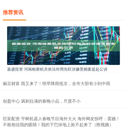
推荐资讯
嘉盛投资 河南检察机关依法对周先旺涉嫌受贿案提起公诉
豌豆财富 雨又来了！明早降雨抵京，全市大部有小到中雨
创盈中心 讽刺拉满的春晚小品，尺度不小
巨富配资 宇树机器人春晚节目海外大火 海外网友惊呼：震撼！
不敢相信我的眼睛！我的下巴掉地上捡不起来了（附视频）